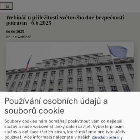
Skip
Webinář u příležitosti Světového dne bezpečnosti
to
potravin - 6.6.2025
main
navigation
06/06/2025
online webinář
Používání osobních údajů a
souborů cookie
Soubory cookies nám pomáhají poskytnout vám co nejlepší
služby a naše webové stránky dále rozvíjet. Vyberte prosím
služby a aplikace třetích stran, které můžeme pro tyto účely
Každý rok dne 7. června oslavujeme Světový den bezpečnosti potravin a
používat.
Více informací naleznete v našich
Zásadách ochrany
připomínáme si, že bezpečnost potravin je kolektivním právem a