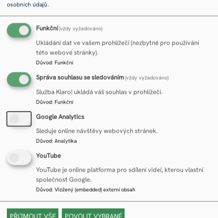
.
osobních údajů
odpovědností – každý musí hrát svou roli.
V České republice a Slovenské republice si tento den připomeneme
webinářem, který společně připravují Národný kontaktný bod pre vedeckú a
Funkční
(vždy vyžadováno)
technickú spoluprácu s
Slovenskej republiky a Koordinační místo pro
EFSA
vědeckou a technickou spolupráci s
v
.
EFSA
ČR
Ukládání dat ve vašem prohlížeči (nezbytné pro používání
této webové stránky).
Pozvánka
Důvod
:
Funkční
Správa souhlasu se sledováním
(vždy vyžadováno)
Služba Klaro! ukládá váš souhlas v prohlížeči.
Důvod
:
Funkční
Omlouváme se... Tento formulář už byl uzavřen.
Zpráva
o
Google Analytics
stavu
Sleduje online návštěvy webových stránek.
Důvod
:
Analytika
YouTube
YouTube je online platforma pro sdílení videí, kterou vlastní
společnost Google.
Důvod
:
Vložený (embedded) externí obsah
Pro Vás
Weby ÚZEI
Kontakt
, úsek Přenos
ÚZEI
Archiv aktualit
Ústav zemědělské
znalostí
a informací
Registry
ekonomiky a informací
PŘIJMOUT VŠE
POVOLIT VYBRANÉ