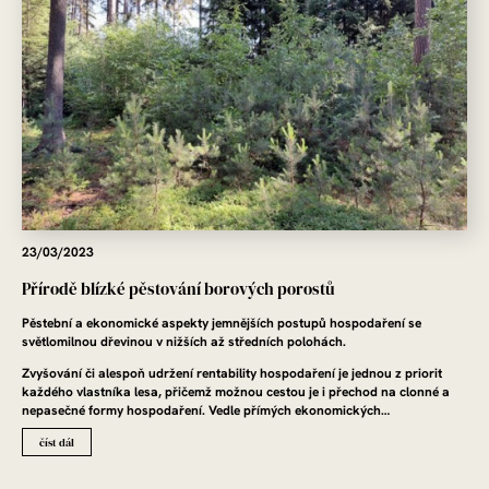
23/03/2023
Přírodě blízké pěstování borových porostů
Pěstební a ekonomické aspekty jemnějších postupů hospodaření se
světlomilnou dřevinou v nižších až středních polohách.
Zvyšování či alespoň udržení rentability hospodaření je jednou z priorit
každého vlastníka lesa, přičemž možnou cestou je i přechod na clonné a
nepasečné formy hospodaření. Vedle přímých ekonomických…
číst dál