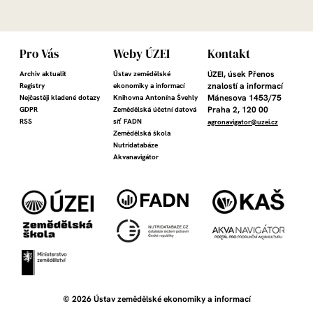
Pro Vás
Weby ÚZEI
Kontakt
, úsek Přenos
ÚZEI
Archiv aktualit
Ústav zemědělské
znalostí
a informací
Registry
ekonomiky a informací
Mánesova 1453/75
Nejčastěji kladené dotazy
Knihovna Antonína Švehly
Praha 2, 120 00
GDPR
Zemědělská účetní datová
RSS
síť FADN
agronavigator@uzei.cz
Zemědělská škola
Nutridatabáze
Akvanavigátor
Obrázek
Obrázek
Obrázek
Obrázek
Obrázek
Obrázek
Obrázek
© 2026 Ústav zemědělské ekonomiky a informací