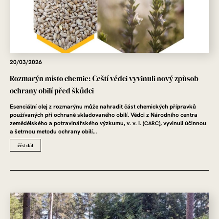
20/03/2026
Rozmarýn místo chemie: Čeští vědci vyvinuli nový způsob
ochrany obilí před škůdci
Esenciální olej z rozmarýnu může nahradit část chemických přípravků
používaných při ochraně skladovaného obilí.
Vědci z
Národního centra
zemědělského a potravinářského výzkumu
,
v. v. i.
(
), vyvinuli účinnou
CARC
a šetrnou metodu ochrany obilí…
číst dál