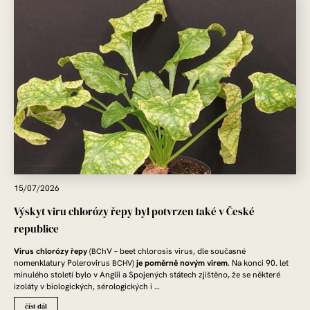
15/07/2026
Výskyt viru chlorózy řepy byl potvrzen také v České
republice
Virus chlorózy řepy
(
hV – beet chlorosis virus, dle současné
BC
nomenklatury Polerovirus
)
je poměrně novým virem
. Na konci 90. let
BCHV
minulého století bylo v Anglii a Spojených státech zjištěno, že se některé
izoláty v biologických, sérologických i …
číst dál