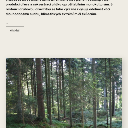
produkci dřeva a sekvestraci uhlíku oproti labilním monokulturám. S
rostoucí druhovou diverzitou se také výrazně zvyšuje odolnost vůči
dlouhodobému suchu, klimatických extrémům či škůdcům.
…
číst dál