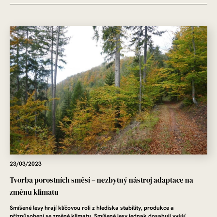
23/03/2023
Tvorba porostních směsí – nezbytný nástroj adaptace na
změnu klimatu
Smíšené lesy hrají klíčovou roli z hlediska stability, produkce a
přizpůsobení se změně klimatu. Smíšené lesy jednak dosahují vyšší