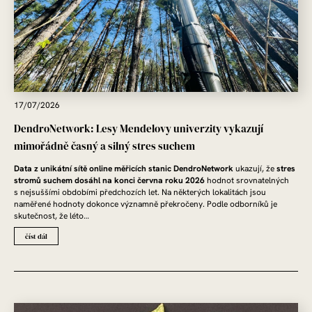
17/07/2026
DendroNetwork: Lesy Mendelovy univerzity vykazují
mimořádně časný a silný stres suchem
Data z unikátní sítě online měřicích stanic DendroNetwork
ukazují, že
stres
stromů suchem dosáhl na konci června roku 2026
hodnot srovnatelných
s nejsuššími obdobími předchozích let. Na některých lokalitách jsou
naměřené hodnoty dokonce významně překročeny. Podle odborníků je
skutečnost, že léto…
číst dál