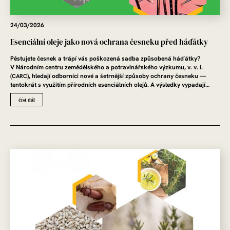
24/03/2026
Esenciální oleje jako nová ochrana česneku před háďátky
Pěstujete česnek a trápí vás poškozená sadba způsobená háďátky?
V Národním centru zemědělského a potravinářského výzkumu, v. v. i.
(
), hledají odborníci nové a šetrnější způsoby ochrany česneku —
CARC
tentokrát s využitím přírodních esenciálních olejů. A výsledky vypadají…
číst dál