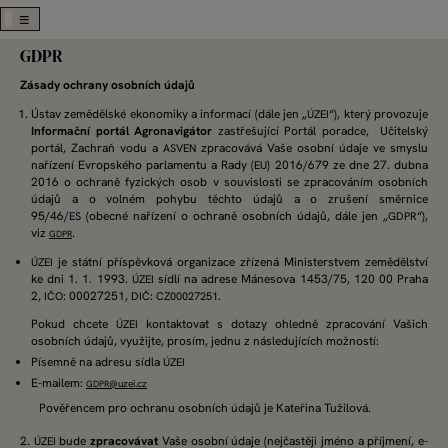
Skip
GDPR
to
main
Zásady ochrany osobních údajů
navigation
Ústav zemědělské ekonomiky a informací (dále jen „
“), který provozuje
ÚZEI
Informační portál Agronavigátor
zastřešující Portál poradce, Učitelský
portál, Zachraň vodu a
zpracovává Vaše osobní údaje ve smyslu
ASVEN
nařízení Evropského parlamentu a Rady (
) 2016/679 ze dne 27. dubna
EU
2016 o ochraně fyzických osob v souvislosti se zpracováním osobních
údajů a o volném pohybu těchto údajů a o zrušení směrnice
95/46/
(obecné nařízení o ochraně osobních údajů, dále jen „
“),
ES
GDPR
viz
.
GDPR
je státní příspěvková organizace zřízená Ministerstvem zemědělství
ÚZEI
ke dni 1. 1. 1993.
sídlí na adrese Mánesova 1453/75, 120 00 Praha
ÚZEI
2,
: 00027251,
:
.
IČO
DIČ
CZ00027251
Pokud chcete
kontaktovat s dotazy ohledně zpracování Vašich
ÚZEI
osobních údajů, využijte, prosím, jednu z následujících možností:
Písemně na adresu sídla
ÚZEI
E-mailem:
@uzei.cz
GDPR
Pověřencem pro ochranu osobních údajů je Kateřina Tužilová.
2.
bude
zpracovávat
Vaše osobní údaje (nejčastěji jméno a příjmení, e-
ÚZEI