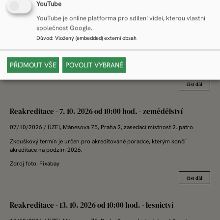
YouTube
Reakreditace - 6. 10. 2026 od 10:00 hod. - zemědělství
YouTube je online platforma pro sdílení videí, kterou vlastní
společnost Google.
06/10/2026
/ ÚZEI, Mánesova 75, Praha 2, zasedací místnost 2. patro
Důvod
:
Vložený (embedded) externí obsah
Zkouškový termín je určen pro akreditované poradce, kterým končí
akreditace na podzim 2026.
PŘIJMOUT VŠE
POVOLIT VYBRANÉ
Zdroj foto: Pixabay
číst dál
Reakreditace - 7. 10. 2026 od 10:00 hod. - zemědělství
07/10/2026
/ ÚZEI, Mánesova 75, Praha 2, zasedací místnost 2. patro
Zkouškový termín je určen pro akreditované poradce, kterým končí
akreditace na podzim 2026.
Zdroj foto: Pixabay
číst dál
Reakreditace - 13. 10. 2026 od 10:00 hod. - lesnictví