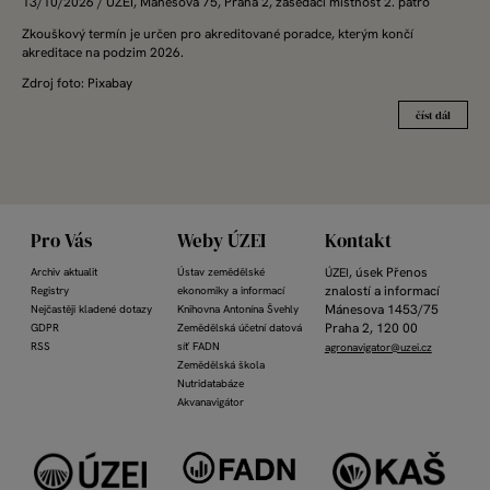
13/10/2026
/ ÚZEI, Mánesova 75, Praha 2, zasedací místnost 2. patro
Zkouškový termín je určen pro akreditované poradce, kterým končí
akreditace na podzim 2026.
Zdroj foto: Pixabay
číst dál
Pro Vás
Weby ÚZEI
Kontakt
, úsek Přenos
ÚZEI
Archiv aktualit
Ústav zemědělské
znalostí
a informací
Registry
ekonomiky a informací
Mánesova 1453/75
Nejčastěji kladené dotazy
Knihovna Antonína Švehly
Praha 2, 120 00
GDPR
Zemědělská účetní datová
RSS
síť FADN
agronavigator@uzei.cz
Zemědělská škola
Nutridatabáze
Akvanavigátor
Obrázek
Obrázek
Obrázek