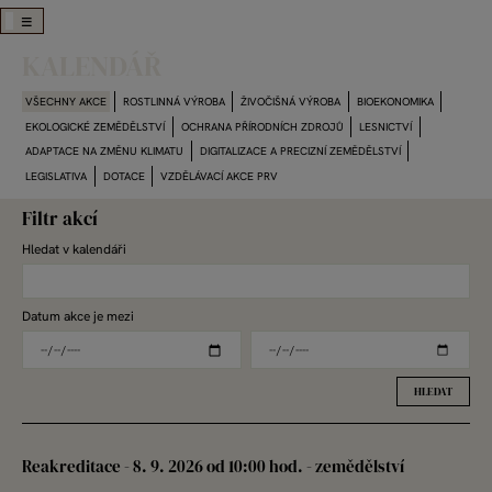
Skip
KALENDÁŘ
to
main
navigation
VŠECHNY AKCE
ROSTLINNÁ VÝROBA
ŽIVOČIŠNÁ VÝROBA
BIOEKONOMIKA
EKOLOGICKÉ ZEMĚDĚLSTVÍ
OCHRANA PŘÍRODNÍCH ZDROJŮ
LESNICTVÍ
ADAPTACE NA ZMĚNU KLIMATU
DIGITALIZACE A PRECIZNÍ ZEMĚDĚLSTVÍ
LEGISLATIVA
DOTACE
VZDĚLÁVACÍ AKCE PRV
Filtr akcí
Hledat v kalendáři
Datum akce je mezi
Reakreditace - 8. 9. 2026 od 10:00 hod. - zemědělství