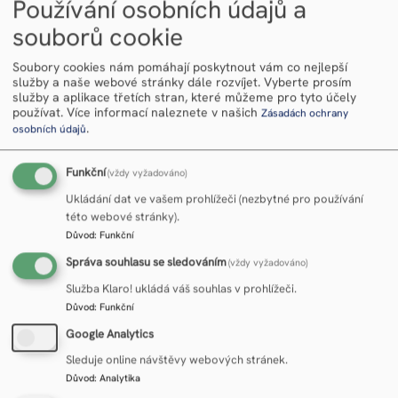
Používání osobních údajů a
Zdroj foto: Pixabay
souborů cookie
číst dál
Soubory cookies nám pomáhají poskytnout vám co nejlepší
služby a naše webové stránky dále rozvíjet. Vyberte prosím
Reakreditace - 22. 9. 2026 od 10:00 hod. - zemědělství
služby a aplikace třetích stran, které můžeme pro tyto účely
používat.
Více informací naleznete v našich
Zásadách ochrany
22/09/2026
/ ÚZEI, Mánesova 75, Praha 2, zasedací místnost 2. patro
.
osobních údajů
Zkouškový termín je určen pro akreditované poradce, kterým končí
akreditace na podzim 2026.
Funkční
(vždy vyžadováno)
Zdroj foto: Pixabay
Ukládání dat ve vašem prohlížeči (nezbytné pro používání
číst dál
této webové stránky).
Důvod
:
Funkční
Reakreditace - 23. 9. 2026 od 10:00 hod. - zemědělství
Správa souhlasu se sledováním
(vždy vyžadováno)
Služba Klaro! ukládá váš souhlas v prohlížeči.
23/09/2026
/ ÚZEI, Mánesova 75, Praha 2, zasedací místnost 2. patro
Důvod
:
Funkční
Zkouškový termín je určen pro akreditované poradce, kterým končí
akreditace na podzim 2026.
Google Analytics
Zdroj foto: Pixabay
Sleduje online návštěvy webových stránek.
Důvod
:
Analytika
číst dál