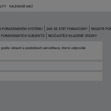
LITY
KALENDÁŘ AKCÍ
O PORADENSKÉM SYSTÉMU
JAK SE STÁT PORADCEM?
REGISTR P
E PORADENSKÝCH SUBJEKTŮ
NEJČASTĚJI KLADENÉ OTÁZKY
 podle oblasti a podoblasti akreditace, která odpovídá