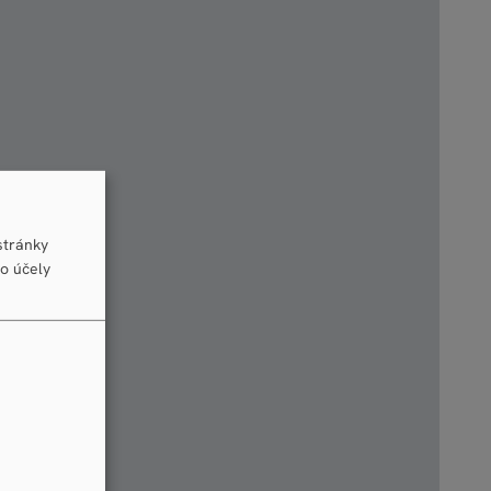
stránky
to účely