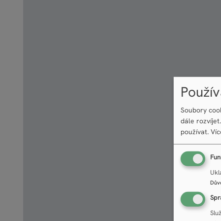
Použív
Soubory cook
dále rozvíje
používat.
Víc
Fun
Ukl
Dův
Spr
Slu