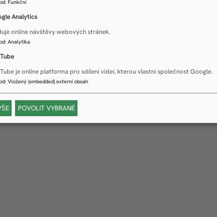
od
:
Funkční
gle Analytics
duje online návštěvy webových stránek.
od
:
Analytika
Tube
Tube je online platforma pro sdílení videí, kterou vlastní společnost Google.
od
:
Vložený (embedded) externí obsah
VŠE
POVOLIT VYBRANÉ