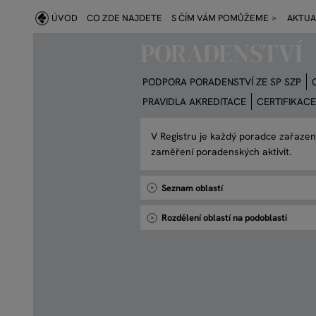
ÚVOD
CO ZDE NAJDETE
S ČÍM VÁM POMŮŽEME
AKTUA
Skip
PORADENSTVÍ
to
main
PODPORA PORADENSTVÍ ZE SP SZP
navigation
PRAVIDLA AKREDITACE
CERTIFIKAC
V Registru je každý poradce zařazen
zaměření poradenských aktivit.
Seznam oblastí
Rozdělení oblastí na podoblasti