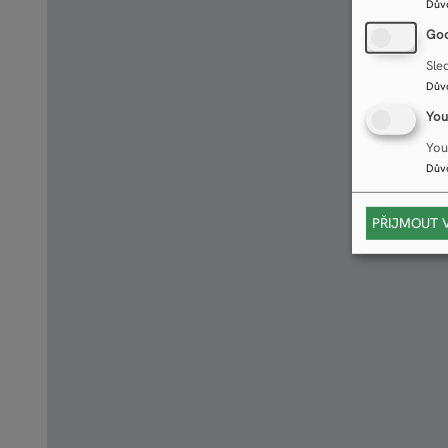
Dův
Goo
Sle
Dův
You
You
Dův
PŘIJMOUT 